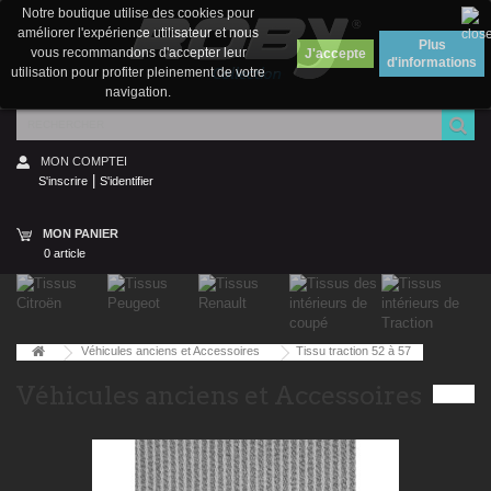
Notre boutique utilise des cookies pour
améliorer l'expérience utilisateur et nous
Plus
vous recommandons d'accepter leur
d'informations
utilisation pour profiter pleinement de votre
navigation.
MON COMPTEI
|
S'inscrire
S'identifier
MON PANIER
0 article
Véhicules anciens et Accessoires
Tissu traction 52 à 57
Véhicules anciens et Accessoires