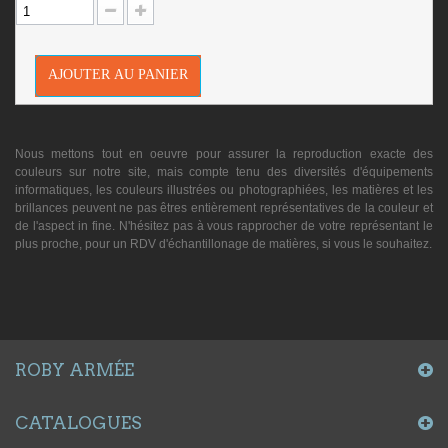
AJOUTER AU PANIER
Nous mettons tout en oeuvre pour assurer la reproduction exacte des
couleurs sur notre site, mais compte tenu des diversités d'équipements
informatiques, les couleurs illustrées ou photographiées, les matières et les
brillances peuvent ne pas êtres entièrement représentatives de la couleur et
de l'aspect in fine. N'hésitez pas à vous rapprocher de votre représentant le
plus proche, pour un RDV d'échantillonage de matières, si vous le souhaitez.
ROBY ARMÉE
CATALOGUES