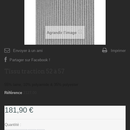
Agrandir l'image
Envoyer à un ami
Imprimer
Partager sur Facebook !
Tissu traction 52 à 57
55% laine, 10% polyamide & 35% polyester
Référence
2127.00
181,90 €
Quantité :